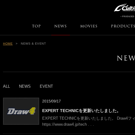
TOP
NEWS
MOVIES
PRODUCT
HOME
> NEWS & EVENT
NEW
ALL
NEWS
EVENT
2015/09/17
EXPERT TECHNICを更新いたしました。
EXPERT TECHNICを更新いたしました。 Dra
https://www.draw4.jp/tech
. . .